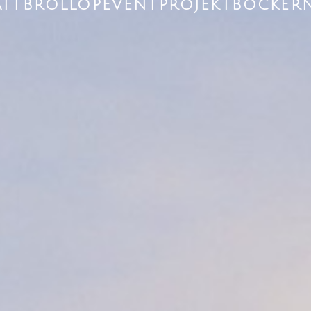
ÄTT
BRÖLLOP
EVENT
PROJEKT
BÖCKER